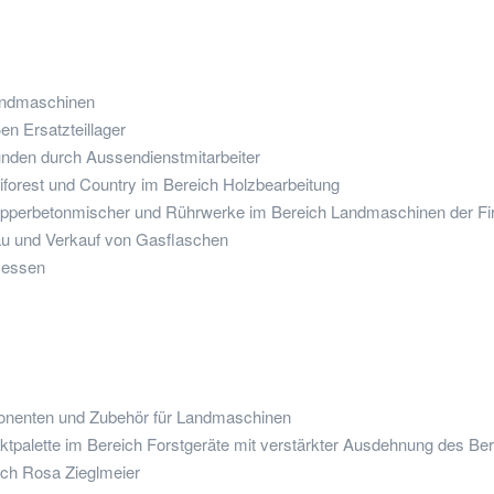
Landmaschinen
en Ersatzteillager
unden durch Aussendienstmitarbeiter
niforest und Country im Bereich Holzbearbeitung
hlepperbetonmischer und Rührwerke im Bereich Landmaschinen der Fir
bau und Verkauf von Gasflaschen
Messen
ponenten und Zubehör für Landmaschinen
tpalette im Bereich Forstgeräte mit verstärkter Ausdehnung des Bere
rch Rosa Zieglmeier